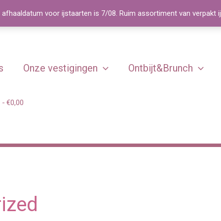
 afhaaldatum voor ijstaarten is 7/08. Ruim assortiment van verpakt i
s
Onze vestigingen
Ontbijt&Brunch
€0,00
ized