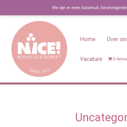
Spring
We zijn er even tussenuit. Eerstvolgende
naar
de
Zoeken
inhoud
naar:
Home
Over on
Vacature
0 items
Uncategor