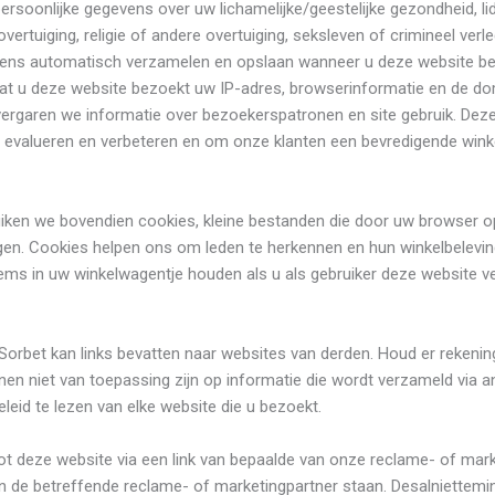
soonlijke gegevens over uw lichamelijke/geestelijke gezondheid, l
overtuiging, religie of andere overtuiging, seksleven of crimineel verl
ens automatisch verzamelen en opslaan wanneer u deze website be
 dat u deze website bezoekt uw IP-adres, browserinformatie en de 
vergaren we informatie over bezoekerspatronen en site gebruik. Dez
 evalueren en verbeteren en om onze klanten een bevredigende winke
uiken we bovendien cookies, kleine bestanden die door uw browser op
n. Cookies helpen ons om leden te herkennen en hun winkelbeleving
ems in uw winkelwagentje houden als u als gebruiker deze website v
Sorbet kan links bevatten naar websites van derden. Houd er rekenin
ijnen niet van toepassing zijn op informatie die wordt verzameld via 
leid te lezen van elke website die u bezoekt.
tot deze website via een link van bepaalde van onze reclame- of mar
an de betreffende reclame- of marketingpartner staan. Desalniettem