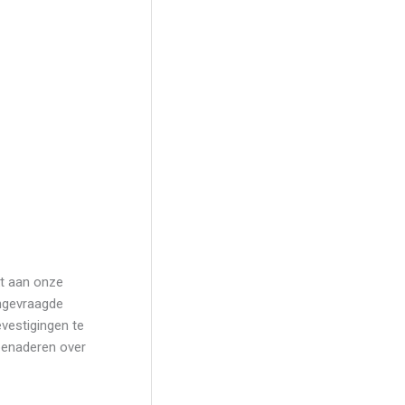
kt aan onze
angevraagde
vestigingen te
benaderen over