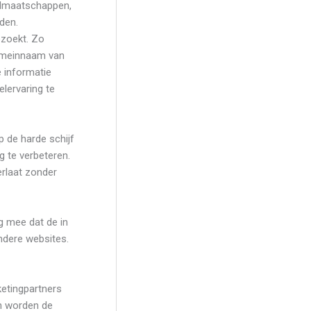
idmaatschappen,
eden.
zoekt. Zo
domeinnaam van
e informatie
lervaring te
 de harde schijf
 te verbeteren.
erlaat zonder
g mee dat de in
andere websites.
ketingpartners
in worden de