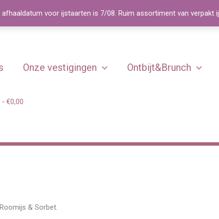
 afhaaldatum voor ijstaarten is 7/08. Ruim assortiment van verpakt i
s
Onze vestigingen
Ontbijt&Brunch
€0,00
– Roomijs & Sorbet.