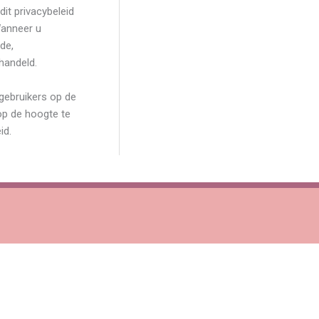
it privacybeleid
Wanneer u
de,
handeld.
 gebruikers op de
op de hoogte te
id.