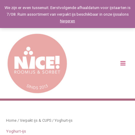
Spring
We zijn er even tussenuit. Eerstvolgende afhaaldatum voor ijstaarten is
naar
7/08. Ruim assortiment van verpakt ijs beschikbaar in onze ijssalons
de
Negeren
inhoud
Main
Menu
Home
/
Verpakt ijs & CUPS
/ Yoghurt-ijs
Yoghurt-ijs