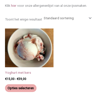
Klik
hier
voor onze allergenenlijst van al onze ijssmaken.
Toont het enige resultaat
Prijsklasse:
Dit
€15,00
product
tot
heeft
€59,00
meerdere
variaties.
Deze
optie
kan
Yoghurt met kers
gekozen
€
15,00
-
€
59,00
worden
op
Opties selecteren
de
productpagina