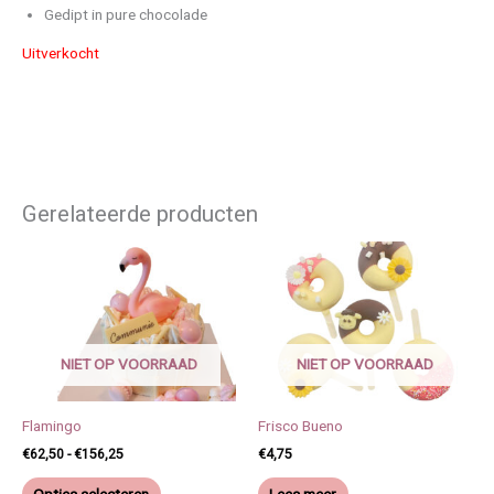
Gedipt in pure chocolade
Uitverkocht
Gerelateerde producten
Prijsklasse:
Dit
€62,50
product
tot
heeft
€156,25
meerdere
variaties.
NIET OP VOORRAAD
NIET OP VOORRAAD
Deze
optie
kan
Flamingo
Frisco Bueno
gekozen
€
62,50
-
€
156,25
€
4,75
worden
Opties selecteren
Lees meer