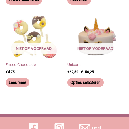
op
de
productpagina
Prijsklasse:
Dit
€62,50
product
tot
heeft
€156,25
meerdere
variaties.
NIET OP VOORRAAD
NIET OP VOORRAAD
Deze
optie
kan
Frisco Chocolade
Unicorn
gekozen
€
4,75
€
62,50
-
€
156,25
worden
Lees meer
Opties selecteren
op
de
productpagina
Email