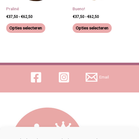
optie
optie
kan
kan
Praliné
Bueno!
gekozen
gekozen
€
37,50
-
€
62,50
€
37,50
-
€
62,50
worden
worden
Opties selecteren
Opties selecteren
op
op
de
de
productpagina
productpagina
Email