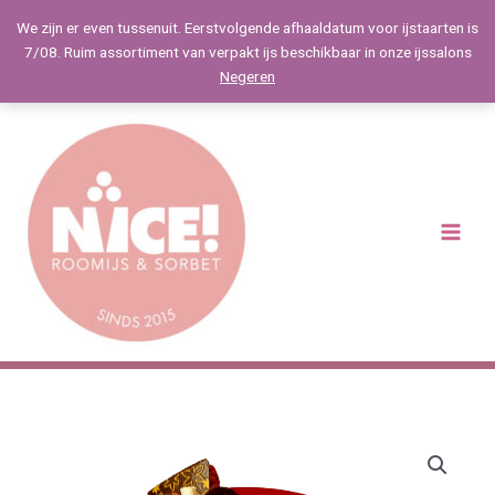
Spring
We zijn er even tussenuit. Eerstvolgende afhaaldatum voor ijstaarten is
naar
7/08. Ruim assortiment van verpakt ijs beschikbaar in onze ijssalons
de
Negeren
inhoud
Main
Menu
Prijsklasse:
Rood
€37,50
fruit
tot
aantal