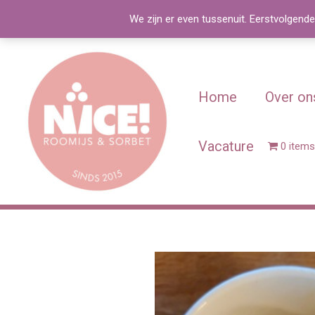
Spring
We zijn er even tussenuit. Eerstvolgende
naar
de
inhoud
Home
Over on
Vacature
0 items