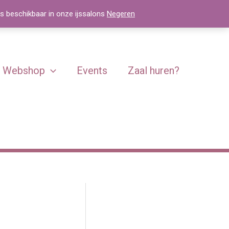
€59,00
js beschikbaar in onze ijssalons
Negeren
Webshop
Events
Zaal huren?
e: