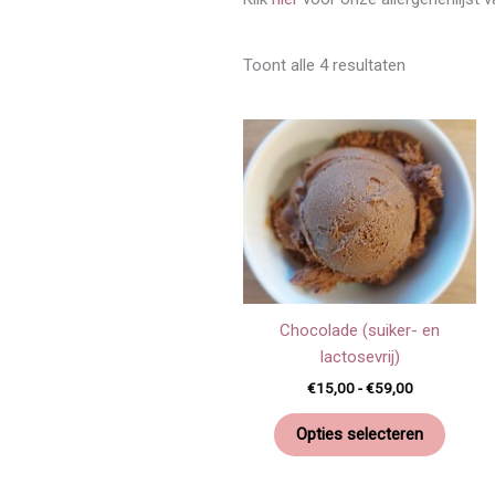
Toont alle 4 resultaten
Prijsklasse:
Dit
€15,00
produc
tot
€59,00
heeft
meerd
variati
Deze
optie
kan
Chocolade (suiker- en
gekoz
lactosevrij)
worde
€
15,00
-
€
59,00
op
de
Opties selecteren
produc