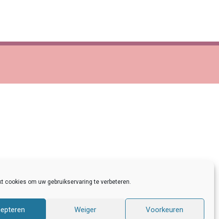
gemene voorwaarden nICE!
kt cookies om uw gebruikservaring te verbeteren.
epteren
Weiger
Voorkeuren