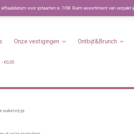
 afhaaldatum voor ijstaarten is 7/08. Ruim assortiment van verpakt i
s
Onze vestigingen
Ontbijt&Brunch
€0,00
 suikervrij ijs
van al onze ijssmaken.