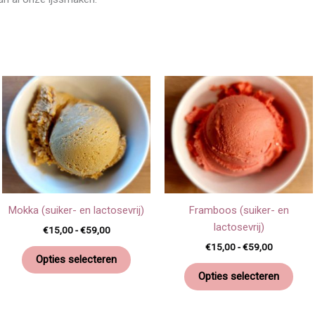
Prijsklasse:
Prijsklasse
Dit
Dit
€15,00
€15,00
t
product
prod
tot
tot
€59,00
heeft
€59,00
heef
ere
meerdere
meer
es.
variaties.
varia
Deze
Dez
optie
opti
kan
kan
Mokka (suiker- en lactosevrij)
Framboos (suiker- en
en
gekozen
geko
lactosevrij)
€
15,00
-
€
59,00
n
worden
wor
€
15,00
-
€
59,00
op
op
Opties selecteren
de
de
Opties selecteren
tpagina
productpagina
prod