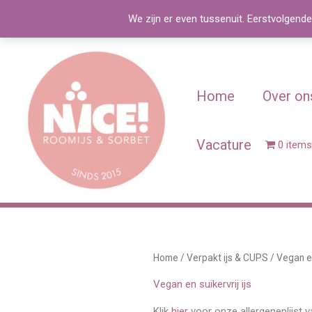
Spring
We zijn er even tussenuit. Eerstvolgende
naar
de
inhoud
Home
Over on
Vacature
0 items
Home
/
Verpakt ijs & CUPS
/ Vegan en
Vegan en suikervrij ijs
Klik
hier
voor onze allergenenlijst 