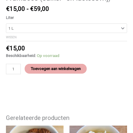
€
15,00
-
€
59,00
Liter
WISSEN
€
15,00
Beschikbaarheid:
Op voorraad
Toevoegen aan winkelwagen
Gerelateerde producten
Prijsklasse:
Prijsklasse:
Dit
Dit
€15,00
€15,00