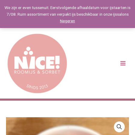
Spring
We zijn er even tussenuit. Eerstvolgende afhaaldatum voor ijstaarten is
naar
7/08. Ruim assortiment van verpakt ijs beschikbaar in onze ijssalons
de
Negeren
inhoud
Main
Menu
Prijsklasse:
Framboos
€15,00
(suiker-
tot
en