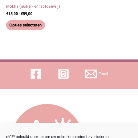
kan
Mokka (suiker- en lactosevrij)
gekozen
€
15,00
-
€
59,00
worden
op
Opties selecteren
de
productpagina
Email
nICE! gebruikt cookies om uw gebruikservaring te verbeteren.